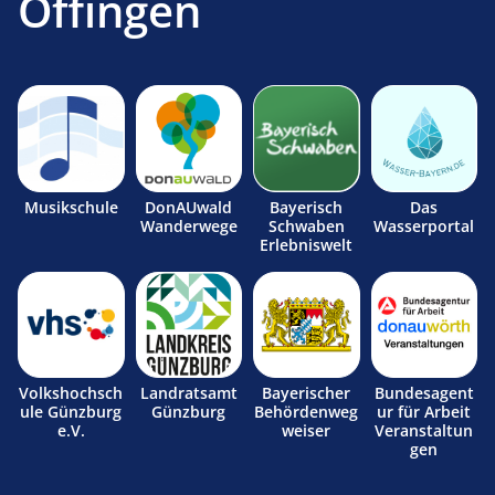
Offingen
Musikschule
DonAUwald
Bayerisch
Das
Wanderwege
Schwaben
Wasserportal
Erlebniswelt
Volkshochsch
Landratsamt
Bayerischer
Bundesagent
ule Günzburg
Günzburg
Behördenweg
ur für Arbeit
e.V.
weiser
Veranstaltun
gen