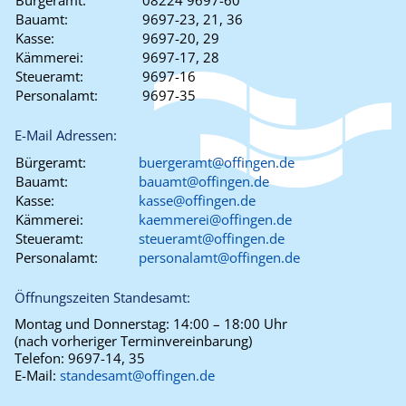
Bürgeramt:
08224 9697-60
Bauamt:
9697-23, 21, 36
Kasse:
9697-20, 29
Kämmerei:
9697-17, 28
Steueramt:
9697-16
Personalamt:
9697-35
E-Mail Adressen:
Bürgeramt:
buergeramt@offingen.de
Bauamt:
bauamt@offingen.de
Kasse:
kasse@offingen.de
Kämmerei:
kaemmerei@offingen.de
Steueramt:
steueramt@offingen.de
Personalamt:
personalamt@offingen.de
Öffnungszeiten Standesamt:
Montag und Donnerstag:
14:00 – 18:00 Uhr
(nach vorheriger Terminvereinbarung)
Telefon:
9697-14, 35
E-Mail:
standesamt@offingen.de