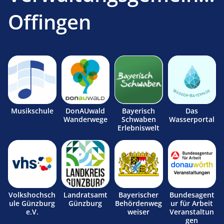
Offingen
Musikschule
DonAUwald
Bayerisch
Das
Wanderwege
Schwaben
Wasserportal
Erlebniswelt
Volkshochsch
Landratsamt
Bayerischer
Bundesagent
ule Günzburg
Günzburg
Behördenweg
ur für Arbeit
e.V.
weiser
Veranstaltun
gen