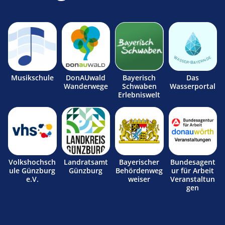
Musikschule
DonAUwald
Bayerisch
Das
Wanderwege
Schwaben
Wasserportal
Erlebniswelt
Volkshochsch
Landratsamt
Bayerischer
Bundesagent
ule Günzburg
Günzburg
Behördenweg
ur für Arbeit
e.V.
weiser
Veranstaltun
gen