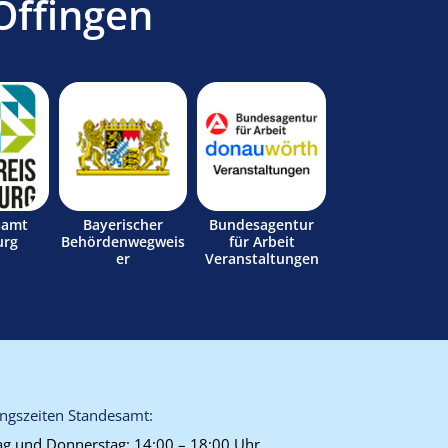
Offingen
samt
Bayerischer
Bundesagentur
urg
Behördenwegweis
für Arbeit
er
Veranstaltungen
ngszeiten Standesamt:
g und Donnerstag:
14:00 – 18:00 Uhr