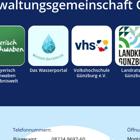
waltungsgemeinschaft 
yerisch
Das Wasserportal
Volkshochschule
Landrat
hwaben
Günzburg e.V.
Günzb
ebniswelt
Telefonnummern:
Öffnu
Monta
Bürgeramt:
08224 9697-60