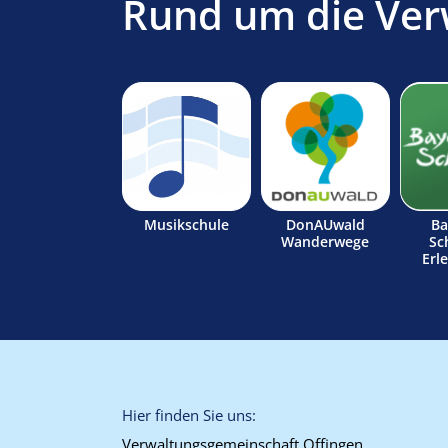
Rund um die Ver
Musikschule
DonAUwald
Ba
Wanderwege
Sc
Erl
Hier finden Sie uns:
Verwaltungsgemeinschaft Offingen