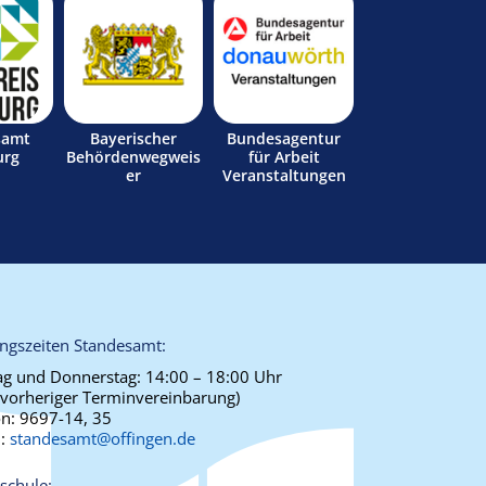
samt
Bayerischer
Bundesagentur
urg
Behördenwegweis
für Arbeit
er
Veranstaltungen
ngszeiten Standesamt:
g und Donnerstag:
14:00 – 18:00 Uhr
 vorheriger Terminvereinbarung)
on:
9697-14, 35
l:
standesamt@offingen.de
schule: