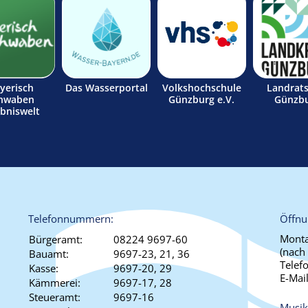
yerisch
Das Wasserportal
Volkshochschule
Landrat
hwaben
Günzburg e.V.
Günzb
ebniswelt
Telefonnummern:
Öffnu
Monta
Bürgeramt:
08224 9697-60
(nach
Bauamt:
9697-23, 21, 36
Telef
Kasse:
9697-20, 29
E-Mai
Kämmerei:
9697-17, 28
Steueramt:
9697-16
Musik