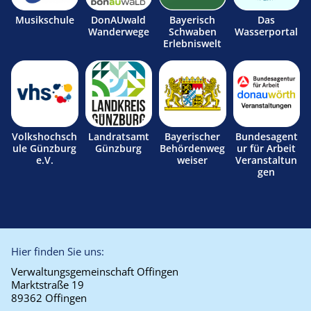
Musikschule
DonAUwald
Bayerisch
Das
Wanderwege
Schwaben
Wasserportal
Erlebniswelt
Volkshochsch
Landratsamt
Bayerischer
Bundesagent
ule Günzburg
Günzburg
Behördenweg
ur für Arbeit
e.V.
weiser
Veranstaltun
gen
Hier finden Sie uns:
Verwaltungsgemeinschaft Offingen
Marktstraße 19
89362 Offingen