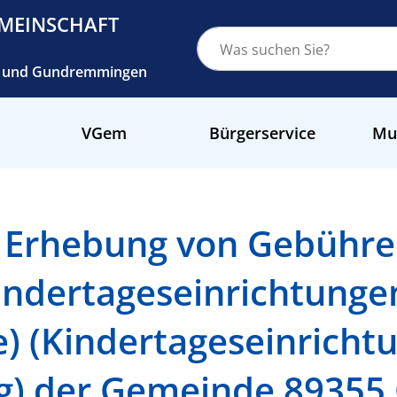
MEINSCHAFT
ch und Gundremmingen
VGem
Bürgerservice
Mu
 Erhebung von Gebühren
indertageseinrichtunge
) (Kindertageseinricht
g) der Gemeinde 8935