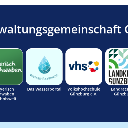
waltungsgemeinschaft 
yerisch
Das Wasserportal
Volkshochschule
Landrat
hwaben
Günzburg e.V.
Günzb
ebniswelt