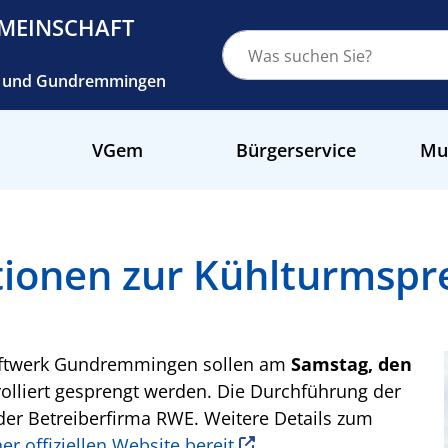
MEINSCHAFT
ch und Gundremmingen
VGem
Bürgerservice
Mu
tionen zur Kühlturmsp
aftwerk Gundremmingen sollen am
Samstag, den
olliert gesprengt werden. Die Durchführung der
der Betreiberfirma RWE. Weitere Details zum
ner offiziellen Website bereit
.