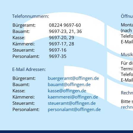
Telefonnummern:
Öffnu
Monta
Bürgeramt:
08224 9697-60
(nach
Bauamt:
9697-23, 21, 36
Telef
Kasse:
9697-20, 29
E-Mai
Kämmerei:
9697-17, 28
Steueramt:
9697-16
Musik
Personalamt:
9697-35
Für d
Termi
E-Mail Adressen:
Telef
Bürgeramt:
buergeramt@offingen.de
E-Mai
Bauamt:
bauamt@offingen.de
Kasse:
kasse@offingen.de
Rechn
Kämmerei:
kaemmerei@offingen.de
Bitte
Steueramt:
steueramt@offingen.de
rechn
Personalamt:
personalamt@offingen.de