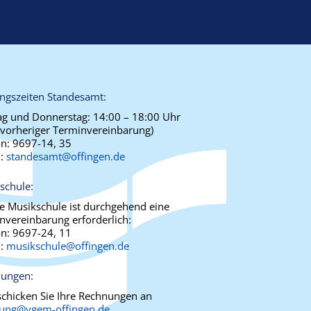
ngszeiten Standesamt:
g und Donnerstag:
14:00 – 18:00 Uhr
 vorheriger Terminvereinbarung)
on:
9697-14, 35
l:
standesamt@offingen.de
schule:
ie Musikschule ist durchgehend eine
nvereinbarung erforderlich:
on:
9697-24, 11
l:
musikschule@offingen.de
ungen:
 schicken Sie Ihre Rechnungen an
ung@vgem-offingen.de