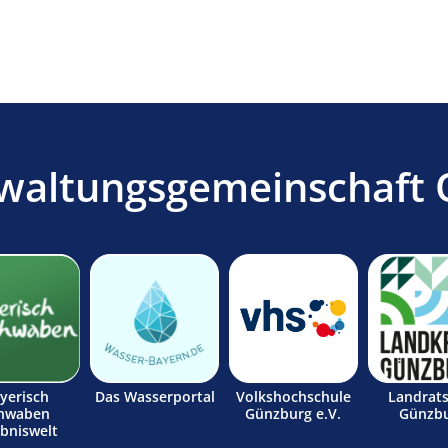
waltungsgemeinschaft 
yerisch
Das Wasserportal
Volkshochschule
Landrat
hwaben
Günzburg e.V.
Günzb
ebniswelt