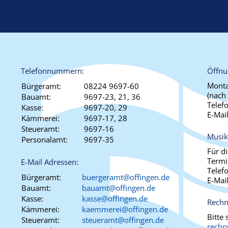
Telefonnummern:
Öffnu
Monta
Bürgeramt:
08224 9697-60
(nach
Bauamt:
9697-23, 21, 36
Telef
Kasse:
9697-20, 29
E-Mai
Kämmerei:
9697-17, 28
Steueramt:
9697-16
Musik
Personalamt:
9697-35
Für d
Termi
E-Mail Adressen:
Telef
Bürgeramt:
buergeramt@offingen.de
E-Mai
Bauamt:
bauamt@offingen.de
Kasse:
kasse@offingen.de
Rechn
Kämmerei:
kaemmerei@offingen.de
Bitte
Steueramt:
steueramt@offingen.de
rechn