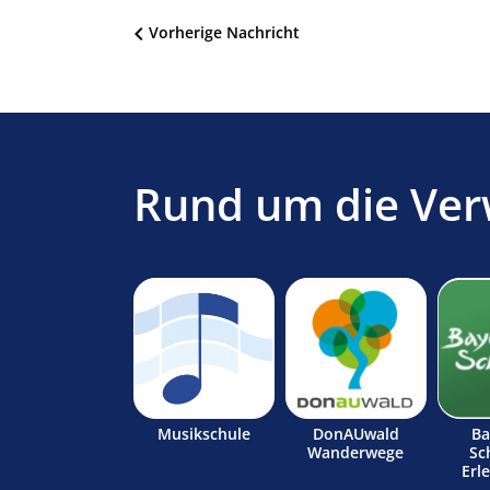
Beitragsnavigation
Vorherige Nachricht
Rund um die Ver
Musikschule
DonAUwald
Ba
Wanderwege
Sc
Erl