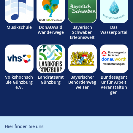
Musikschule
DonAUwald
Bayerisch
Das
Wanderwege
Schwaben
Wasserportal
Erlebniswelt
Volkshochsch
Landratsamt
Bayerischer
Bundesagent
ule Günzburg
Günzburg
Behördenweg
ur für Arbeit
e.V.
weiser
Veranstaltun
gen
Hier finden Sie uns: