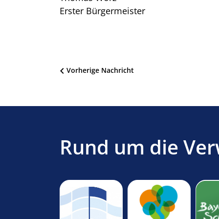
Erster Bürgermeister
Beitragsnavigation
Vorherige Nachricht
Rund um die Ver