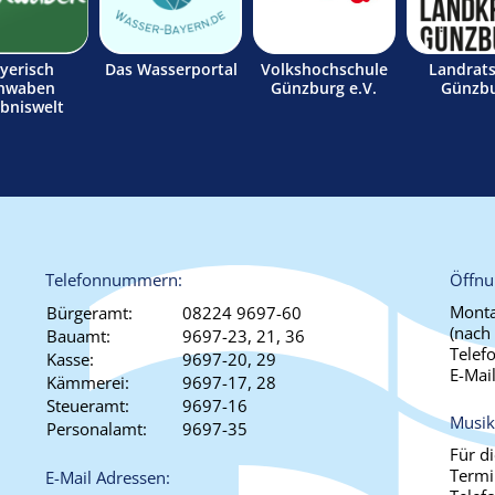
yerisch
Das Wasserportal
Volkshochschule
Landrat
hwaben
Günzburg e.V.
Günzb
ebniswelt
Telefonnummern:
Öffnu
Monta
Bürgeramt:
08224 9697-60
(nach
Bauamt:
9697-23, 21, 36
Telef
Kasse:
9697-20, 29
E-Mai
Kämmerei:
9697-17, 28
Steueramt:
9697-16
Musik
Personalamt:
9697-35
Für d
Termi
E-Mail Adressen: