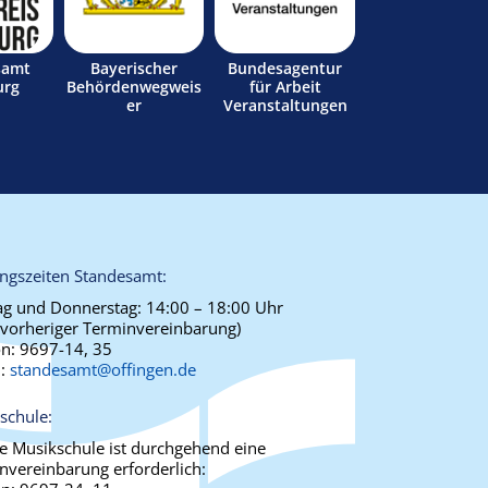
samt
Bayerischer
Bundesagentur
urg
Behördenwegweis
für Arbeit
er
Veranstaltungen
ngszeiten Standesamt:
g und Donnerstag:
14:00 – 18:00 Uhr
 vorheriger Terminvereinbarung)
on:
9697-14, 35
l:
standesamt@offingen.de
schule:
ie Musikschule ist durchgehend eine
nvereinbarung erforderlich: