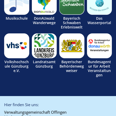
Musikschule
DonAUwald
Bayerisch
Das
Wanderwege
Schwaben
Wasserportal
Erlebniswelt
Volkshochsch
Landratsamt
Bayerischer
Bundesagent
ule Günzburg
Günzburg
Behördenweg
ur für Arbeit
e.V.
weiser
Veranstaltun
gen
Hier finden Sie uns:
Verwaltungsgemeinschaft Offingen