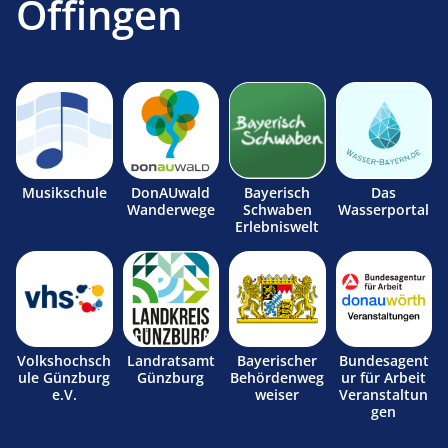
Offingen
Musikschule
DonAUwald
Bayerisch
Das
Wanderwege
Schwaben
Wasserportal
Erlebniswelt
Volkshochsch
Landratsamt
Bayerischer
Bundesagent
ule Günzburg
Günzburg
Behördenweg
ur für Arbeit
e.V.
weiser
Veranstaltun
gen