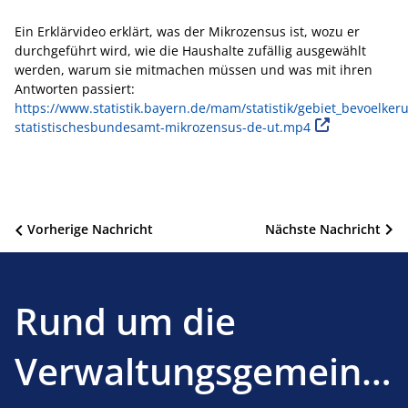
Ein Erklärvideo erklärt, was der Mikrozensus ist, wozu er
durchgeführt wird, wie die Haushalte zufällig ausgewählt
werden, warum sie mitmachen müssen und was mit ihren
Antworten passiert:
https://www.statistik.bayern.de/mam/statistik/gebiet_bevoelke
statistischesbundesamt-mikrozensus-de-ut.mp4
Beitragsnavigation
Vorherige Nachricht
Nächste Nachricht
Rund um die
Verwaltungsgemeinsc