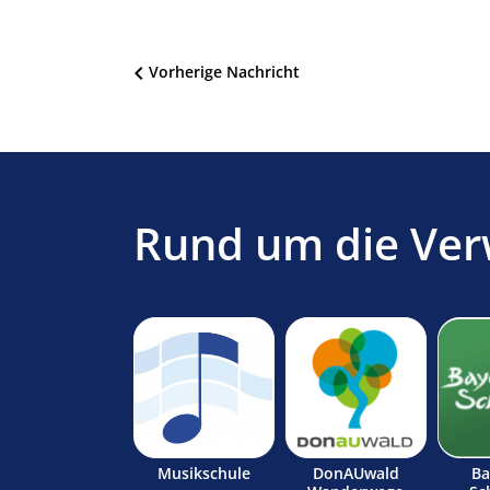
Beitragsnavigation
Vorherige Nachricht
Rund um die Ver
Musikschule
DonAUwald
Ba