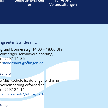
urg
Behördenwegweis
für Arbeit
er
Veranstaltungen
ngszeiten Standesamt:
g und Donnerstag:
14:00 – 18:00 Uhr
 vorheriger Terminvereinbarung)
on:
9697-14, 35
l:
standesamt@offingen.de
schule:
ie Musikschule ist durchgehend eine
nvereinbarung erforderlich:
on:
9697-24, 11
l:
musikschule@offingen.de
ungen: