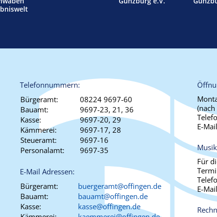
hwaben
Günzburg e.V.
Günzb
ebniswelt
Telefonnummern:
Öffnu
Monta
Bürgeramt:
08224 9697-60
(nach
Bauamt:
9697-23, 21, 36
Telef
Kasse:
9697-20, 29
E-Mai
Kämmerei:
9697-17, 28
Steueramt:
9697-16
Musik
Personalamt:
9697-35
Für d
Termi
E-Mail Adressen:
Telef
Bürgeramt:
buergeramt@offingen.de
E-Mai
Bauamt:
bauamt@offingen.de
Kasse:
kasse@offingen.de
Rechn
Kämmerei:
kaemmerei@offingen.de