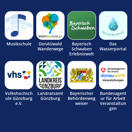
Musikschule
DonAUwald
Bayerisch
Das
Wanderwege
Schwaben
Wasserportal
Erlebniswelt
Volkshochsch
Landratsamt
Bayerischer
Bundesagent
ule Günzburg
Günzburg
Behördenweg
ur für Arbeit
e.V.
weiser
Veranstaltun
gen