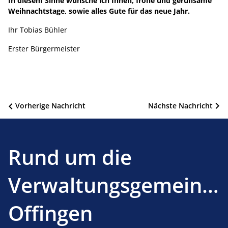
In diesem Sinne wünsche ich Ihnen, frohe und geruhsame
Weihnachtstage, sowie alles Gute für das neue Jahr.
Ihr Tobias Bühler
Erster Bürgermeister
Beitragsnavigation
Vorherige Nachricht
Nächste Nachricht
Rund um die
Verwaltungsgemeinsc
Offingen