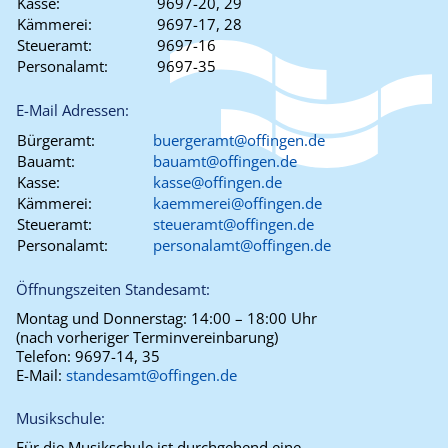
Kasse:
9697-20, 29
Kämmerei:
9697-17, 28
Steueramt:
9697-16
Personalamt:
9697-35
E-Mail Adressen:
Bürgeramt:
buergeramt@offingen.de
Bauamt:
bauamt@offingen.de
Kasse:
kasse@offingen.de
Kämmerei:
kaemmerei@offingen.de
Steueramt:
steueramt@offingen.de
Personalamt:
personalamt@offingen.de
Öffnungszeiten Standesamt:
Montag und Donnerstag:
14:00 – 18:00 Uhr
(nach vorheriger Terminvereinbarung)
Telefon:
9697-14, 35
E-Mail:
standesamt@offingen.de
Musikschule:
Für die Musikschule ist durchgehend eine