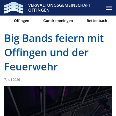
VERWALTUNGSGEMEINSCHAFT
OFFINGEN
Offingen
Gundremmingen
Rettenbach
Big Bands feiern mit
Offingen und der
Feuerwehr
7. Juli 2026