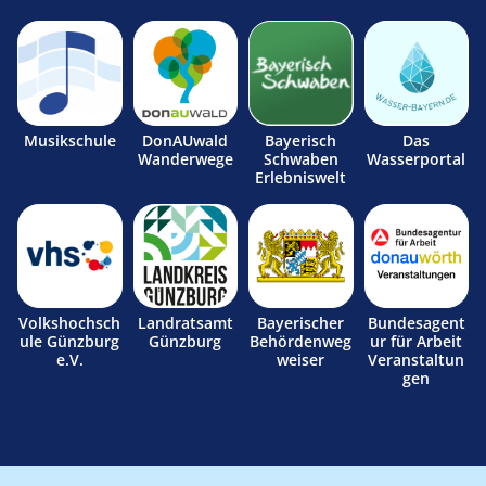
Musikschule
DonAUwald
Bayerisch
Das
Wanderwege
Schwaben
Wasserportal
Erlebniswelt
Volkshochsch
Landratsamt
Bayerischer
Bundesagent
ule Günzburg
Günzburg
Behördenweg
ur für Arbeit
e.V.
weiser
Veranstaltun
gen