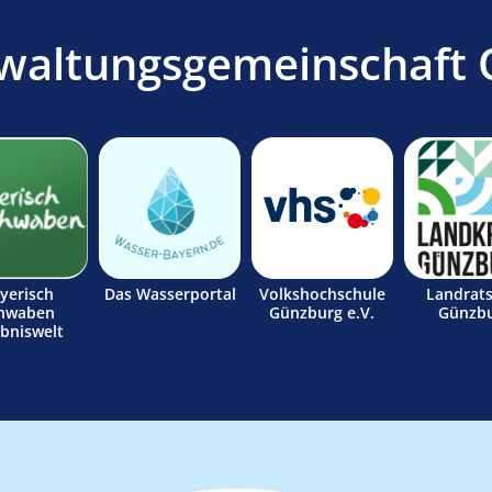
waltungsgemeinschaft 
yerisch
Das Wasserportal
Volkshochschule
Landrat
hwaben
Günzburg e.V.
Günzb
ebniswelt