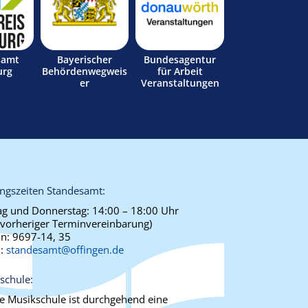
samt
Bayerischer
Bundesagentur
urg
Behördenwegweis
für Arbeit
er
Veranstaltungen
ngszeiten Standesamt:
g und Donnerstag:
14:00 – 18:00 Uhr
 vorheriger Terminvereinbarung)
on:
9697-14, 35
l:
standesamt@offingen.de
schule:
ie Musikschule ist durchgehend eine