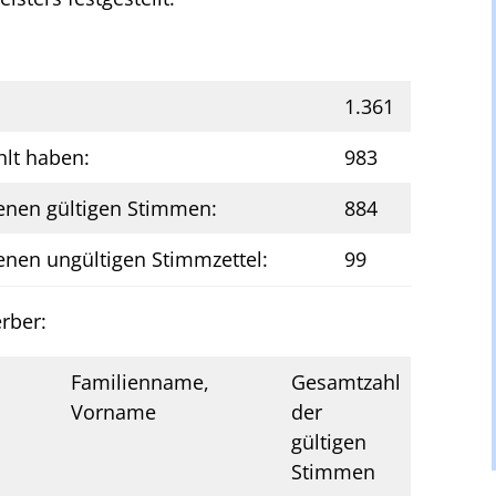
1.361
hlt haben:
983
enen gültigen Stimmen:
884
enen ungültigen Stimmzettel:
99
rber:
Familienname,
Gesamtzahl
Vorname
der
gültigen
Stimmen