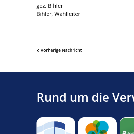
gez. Bihler
Bihler, Wahlleiter
Beitragsnavigation
Vorherige Nachricht
Rund um die Ver