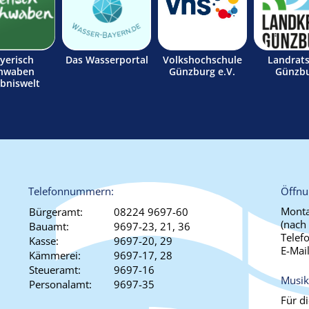
yerisch
Das Wasserportal
Volkshochschule
Landrat
hwaben
Günzburg e.V.
Günzb
ebniswelt
Telefonnummern:
Öffnu
Monta
Bürgeramt:
08224 9697-60
(nach
Bauamt:
9697-23, 21, 36
Telef
Kasse:
9697-20, 29
E-Mai
Kämmerei:
9697-17, 28
Steueramt:
9697-16
Musik
Personalamt:
9697-35
Für d