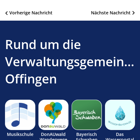
Beitragsnavigation
Vorherige Nachricht
Nächste Nachricht
Rund um die
Verwaltungsgemeinsc
Offingen
Musikschule
DonAUwald
Bayerisch
Das
Wanderwege
Schwaben
Wasserportal