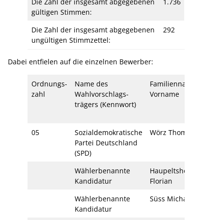
Die Zahl der insgesamt abgegebenen
1.736
gültigen Stimmen:
Die Zahl der insgesamt abgegebenen
292
ungültigen Stimmzettel:
Dabei entfielen auf die einzelnen Bewerber:
Ordnungs-
Name des
Familienname,
Ges
zahl
Wahlvorschlags-
Vorname
der
trägers (Kennwort)
gült
Sti
05
Sozialdemokratische
Wörz Thomas
1.39
Partei Deutschland
(SPD)
Wählerbenannte
Haupeltshofer
71
Kandidatur
Florian
Wählerbenannte
Süss Michael
31
Kandidatur