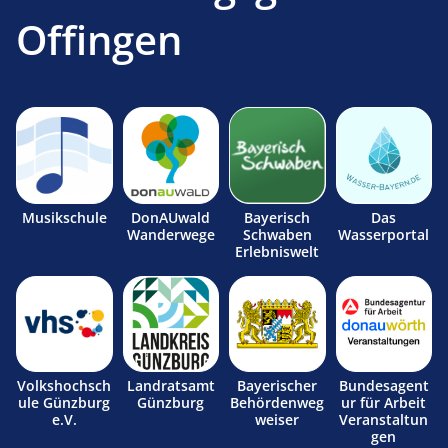
Offingen
Musikschule
DonAUwald
Bayerisch
Das
Wanderwege
Schwaben
Wasserportal
Erlebniswelt
Volkshochsch
Landratsamt
Bayerischer
Bundesagent
ule Günzburg
Günzburg
Behördenweg
ur für Arbeit
e.V.
weiser
Veranstaltun
gen