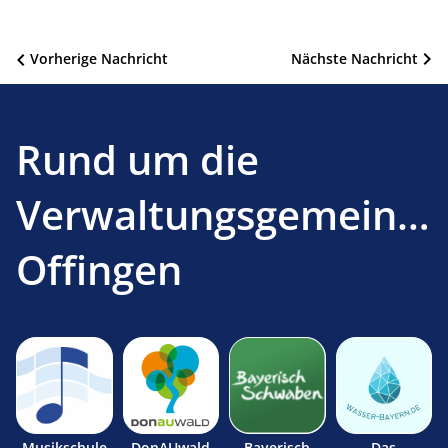
Beitragsnavigation
Vorherige Nachricht
Nächste Nachricht
Rund um die
Verwaltungsgemeinsc
Offingen
Musikschule
DonAUwald
Bayerisch
Das