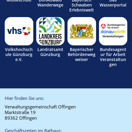
Wanderwege
Schwaben
Wasserportal
Erlebniswelt
Volkshochsch
Landratsamt
Bayerischer
Bundesagent
ule Günzburg
Günzburg
Behördenweg
ur für Arbeit
e.V.
weiser
Veranstaltun
gen
Hier finden Sie uns:
Verwaltungsgemeinschaft Offingen
Marktstraße 19
89362 Offingen
Geschäftszeiten im Rathaus: