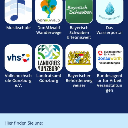
Musikschule
DonAUwald
Bayerisch
Das
Wanderwege
Schwaben
Wasserportal
Erlebniswelt
Volkshochsch
Landratsamt
Bayerischer
Bundesagent
ule Günzburg
Günzburg
Behördenweg
ur für Arbeit
e.V.
weiser
Veranstaltun
gen
Hier finden Sie uns: