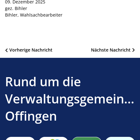
09. Dezember 2025
gez. Bihler
Bihler, Wahlsachbearbeiter
Beitragsnavigation
Vorherige Nachricht
Nächste Nachricht
Rund um die
Verwaltungsgemeinsc
Offingen