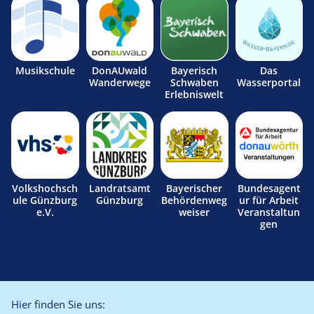
Musikschule
DonAUwald
Bayerisch
Das
Wanderwege
Schwaben
Wasserportal
Erlebniswelt
Volkshochsch
Landratsamt
Bayerischer
Bundesagent
ule Günzburg
Günzburg
Behördenweg
ur für Arbeit
e.V.
weiser
Veranstaltun
gen
Hier finden Sie uns: