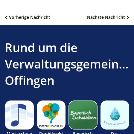
Beitragsnavigation
Vorherige Nachricht
Nächste Nachricht
Rund um die
Verwaltungsgemeinsc
Offingen
Musikschule
DonAUwald
Bayerisch
Das