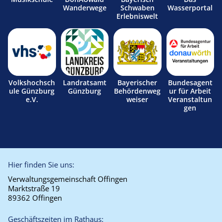
Wanderwege
Schwaben
Wasserportal
Erlebniswelt
Volkshochsch
Landratsamt
Bayerischer
Bundesagent
ule Günzburg
Günzburg
Behördenweg
ur für Arbeit
e.V.
weiser
Veranstaltun
gen
Hier finden Sie uns:
Verwaltungsgemeinschaft Offingen
Marktstraße 19
89362 Offingen
Geschäftszeiten im Rathaus: