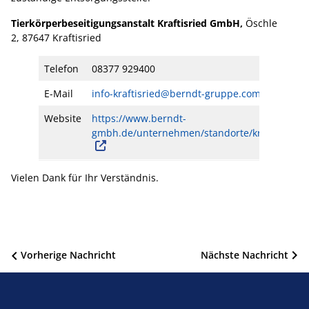
Tierkörperbeseitigungsanstalt Kraftisried GmbH,
Öschle
2, 87647 Kraftisried
Telefon
08377 929400
E-Mail
info-kraftisried@berndt-gruppe.com
Website
https://www.berndt-
gmbh.de/unternehmen/standorte/kraftisried/
Vielen Dank für Ihr Verständnis.
Beitragsnavigation
Vorherige Nachricht
Nächste Nachricht