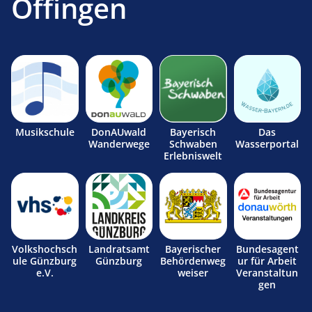
Offingen
Musikschule
DonAUwald
Bayerisch
Das
Wanderwege
Schwaben
Wasserportal
Erlebniswelt
Volkshochsch
Landratsamt
Bayerischer
Bundesagent
ule Günzburg
Günzburg
Behördenweg
ur für Arbeit
e.V.
weiser
Veranstaltun
gen