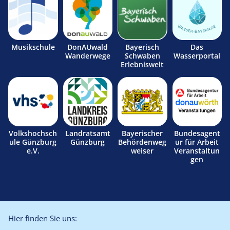
Musikschule
DonAUwald
Bayerisch
Das
Wanderwege
Schwaben
Wasserportal
Erlebniswelt
Volkshochsch
Landratsamt
Bayerischer
Bundesagent
ule Günzburg
Günzburg
Behördenweg
ur für Arbeit
e.V.
weiser
Veranstaltun
gen
Hier finden Sie uns: