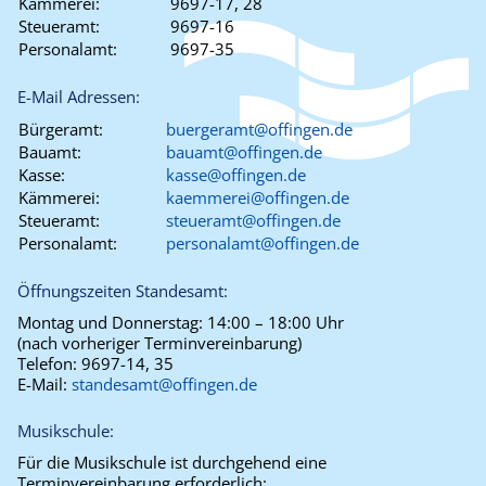
Kämmerei:
9697-17, 28
Steueramt:
9697-16
Personalamt:
9697-35
E-Mail Adressen:
Bürgeramt:
buergeramt@offingen.de
Bauamt:
bauamt@offingen.de
Kasse:
kasse@offingen.de
Kämmerei:
kaemmerei@offingen.de
Steueramt:
steueramt@offingen.de
Personalamt:
personalamt@offingen.de
Öffnungszeiten Standesamt:
Montag und Donnerstag:
14:00 – 18:00 Uhr
(nach vorheriger Terminvereinbarung)
Telefon:
9697-14, 35
E-Mail:
standesamt@offingen.de
Musikschule:
Für die Musikschule ist durchgehend eine
Terminvereinbarung erforderlich: