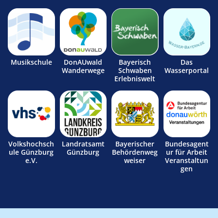
Musikschule
DonAUwald
Bayerisch
Das
Wanderwege
Schwaben
Wasserportal
Erlebniswelt
Volkshochsch
Landratsamt
Bayerischer
Bundesagent
ule Günzburg
Günzburg
Behördenweg
ur für Arbeit
e.V.
weiser
Veranstaltun
gen