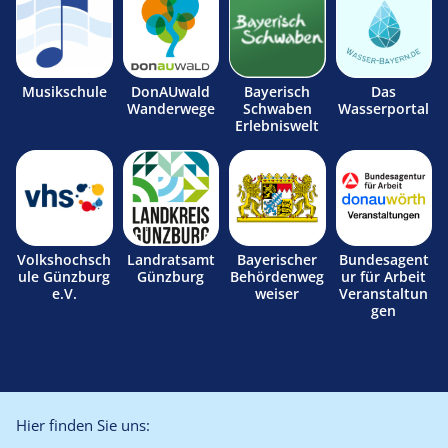
Musikschule
DonAUwald
Bayerisch
Das
Wanderwege
Schwaben
Wasserportal
Erlebniswelt
Volkshochsch
Landratsamt
Bayerischer
Bundesagent
ule Günzburg
Günzburg
Behördenweg
ur für Arbeit
e.V.
weiser
Veranstaltun
gen
Hier finden Sie uns: