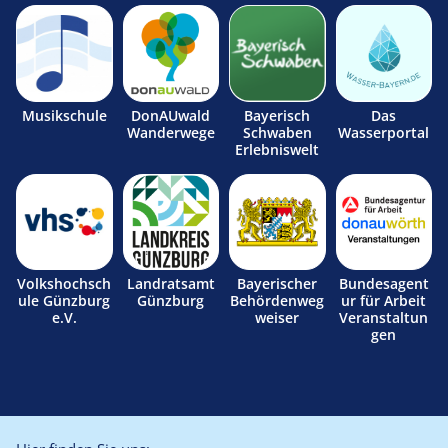
Musikschule
DonAUwald
Bayerisch
Das
Wanderwege
Schwaben
Wasserportal
Erlebniswelt
Volkshochsch
Landratsamt
Bayerischer
Bundesagent
ule Günzburg
Günzburg
Behördenweg
ur für Arbeit
e.V.
weiser
Veranstaltun
gen